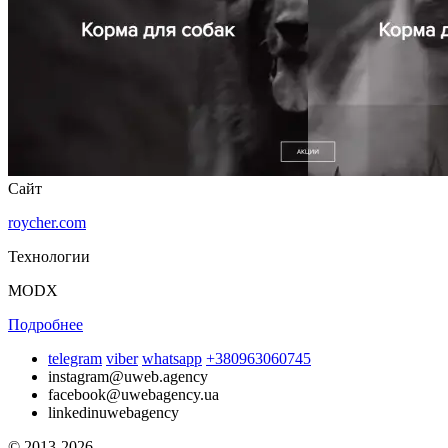
Сайт
roycher.com
Технологии
MODX
Подробнее
telegram
viber
whatsapp
+380963060745
instagram
@uweb.agency
facebook
@uwebagency.ua
linkedin
uwebagency
© 2013-2026