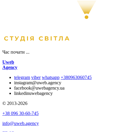
Час почати ...
Uweb
Agency
telegram
viber
whatsapp
+380963060745
instagram
@uweb.agency
facebook
@uwebagency.ua
linkedin
uwebagency
© 2013-2026
+38 096 30-60-745
info@uweb.agency