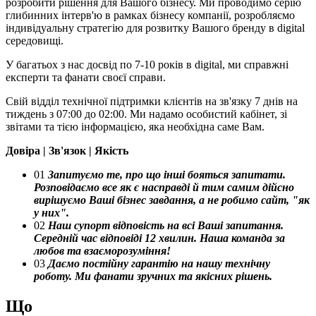
розробити рішення для Вашого бізнесу. Ми проводимо серію
глибинних інтерв'ю в рамках бізнесу компанії, розробляємо
індивідуальну стратегію для розвитку Вашого бренду в digital
середовищі.
У багатьох з нас досвід по 7-10 років в digital, ми справжні
експерти та фанати своєї справи.
Свій відділ технічної підтримки клієнтів на зв'язку 7 днів на
тиждень з 07:00 до 02:00. Ми надамо особистий кабінет, зі
звітами та тією інформацією, яка необхідна саме Вам.
Довіра | Зв'язок | Якість
01
Запитуємо те, про що інші бояться запитати.
Розповідаємо все як є насправді й тим самим дійсно
вирішуємо Ваші бізнес завдання, а не робимо сайт, "як
у них".
02
Наш супорт відповість на всі Ваші запитання.
Середній час відповіді 12 хвилин. Наша команда за
любов та взаєморозуміння!
03
Даємо постійну гарантію на нашу технічну
роботу. Ми фанати зручних та якісних рішень.
Що