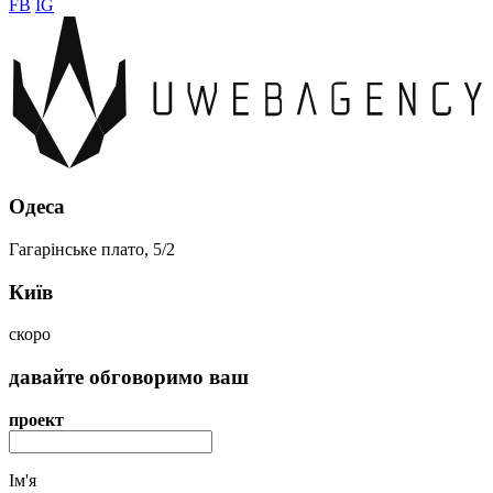
FB
IG
Одеса
Гагарінське плато, 5/2
Київ
скоро
давайте
обговоримо
ваш
проект
Ім'я