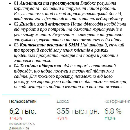
01
Аналітика та проектування
Глибоке розуміння
користувача - основний інструмент нашої роботи.
Результатом є той самий користувальницький досвід,
який визначає ефективність та користь веб-продукту.
02
Дизайн, який впізнають
Наша філософія невіддільна
від турботи про потреби та бажання користувачів в
реальному житті. Результат - створення інтуїтивно-
зрозумілого, ефективного та нетоксичного веб-сайту.
03
Контекстна реклама й SMM
Найшвидший, гнучкий
та прозорий спосіб залучення клієнтів в рамках
щоденного просування товарів та послуг й роботи з
готовим попитом.
04
Технічна підтримка
uWeb support - автономний
підрозділ, що надає послуги з технічної підтримки
сайтів. Для кожного проекту, незалежно від його
розміру, ми гарантуємо надання особистого менеджера,
онлайн-контроль роботи команди та виконання заявок.