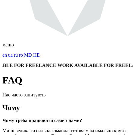
меню
en
ua
ru
ro
MD
HE
LE FOR FREELANCE WORK
AVAILABLE FOR FREELANC
FAQ
Нас часто запитують
Чому
Чому треба працювати саме з нами?
Ми невелика та сильна команда, готова максимально круто