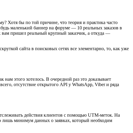
му? Хотя бы по той причине, что теория и практика часто
ибудь маленький баннер на форуме — 10 реальных заказов в
 к вам пришел реальный крупный заказчик, а откуда —
круткой сайта в поисковых сетях все элементарно, то, как уже
ак нам этого хотелось. В очередной раз это доказывает
сего, отсутствие открытого API у WhatsApp, Viber и ряда
отслеживать действия клиентов с помощью UTM-меток. На
это лишь минимум данных о заявках, который необходим