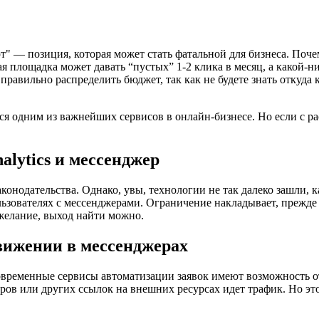
т" — позиция, которая может стать фатальной для бизнеса. Поче
 площадка может давать “пустых” 1-2 клика в месяц, а какой-н
правильно распределить бюджет, так как не будете знать откуда
я одним из важнейших сервисов в онлайн-бизнесе. Но если с рас
alytics и мессенджер
конодательства. Однако, увы, технологии не так далеко зашли, к
ьзователях с мессенджерами. Ограничение накладывает, прежде в
 желание, выход найти можно.
вижении в мессенджерах
овременные сервисы автоматизации заявок имеют возможность 
неров или других ссылок на внешних ресурсах идет трафик. Но 