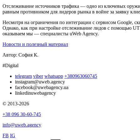
Отслеживание источников трафика — одно из ключевых оружий 
равным противником для лидеров рынка в войне за заявку клие
Несмотря на ограничения по интеграции с сервисом Google, с
Однако, как при настройке отслеживание лидов с помощью UTM-
оказываем мы — специалисты uWeb Agency.
Новости и полезный материал
Автор:
София К.
#Digital
telegram
viber
whatsapp
+380963060745
instagram
@uweb.agency
facebook
@uwebagency.ua
linkedin
uwebagency
© 2013-2026
+38 096 30-60-745
info@uweb.agency
FB
IG